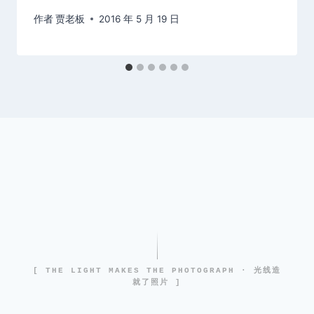
作者
贾老板
2016 年 5 月 19 日
[ THE LIGHT MAKES THE PHOTOGRAPH · 光线造
就了照片 ]