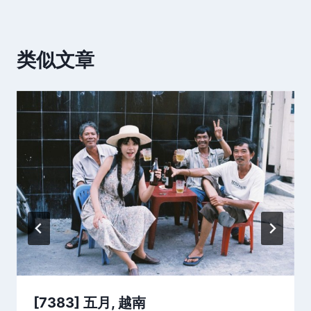
类似文章
[7383] 五月, 越南