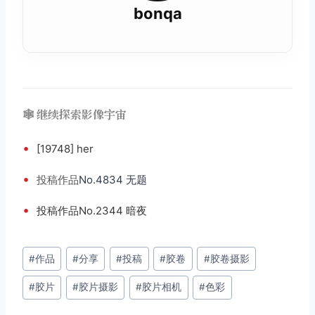
bonqa
🕸️ 继续探索影像宇宙
•
[19748] her
•
投稿
作品
No.4834 无题
•
投稿作品No.2344 暗夜
文
#
作品
#
分享
#
投稿
#
胶卷
#
胶卷摄影
章
#
胶片
#
胶片摄影
#
胶片相机
#
色彩
标
签：