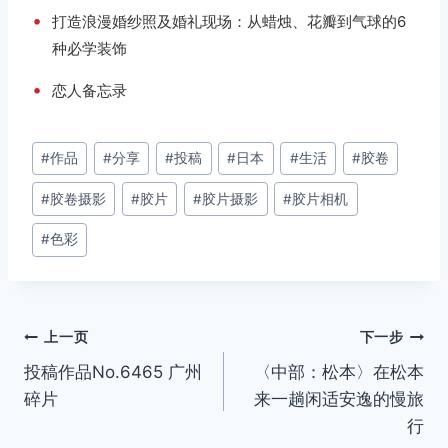
•
打造浪漫婚纱照及婚礼现场：从蜡烛、花瓣到气球的6
种必学装饰
•
恋人备忘录
文
#
作品
#
分享
#
投稿
#
日本
#
生活
#
胶卷
章
#
胶卷摄影
#
胶片
#
胶片摄影
#
胶片相机
标
签：
#
色彩
文
上一页
下一步
投稿作品No.6465 广州
〈中部：松本〉在松本
章
碎片
来一趟闲适安逸的慢旅
导
行