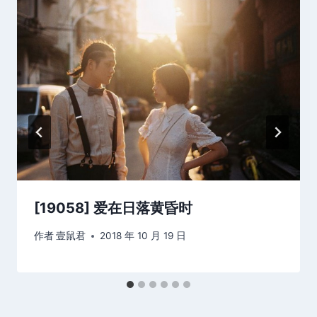
[19058] 爱在日落黄昏时
作者
壹鼠君
2018 年 10 月 19 日