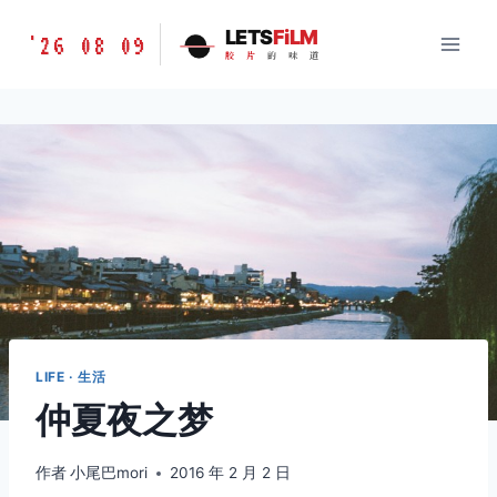
跳
胶
LETS
FiLM
'26 08 09
到
胶
片
的
味
道
片
内
的
容
味
道
LETSFILM
LIFE · 生活
仲夏夜之梦
作者
小尾巴mori
2016 年 2 月 2 日