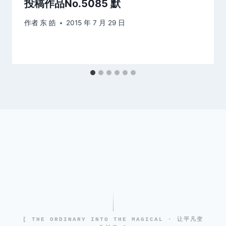
投稿作品No.5085 默
作者
东 皓
2015 年 7 月 29 日
[ THE ORDINARY INTO THE MAGICAL · 让平凡变