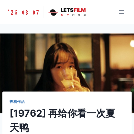
跳
胶
LETS
FiLM
'26 08 07
到
胶
片
的
味
道
片
内
的
容
味
道
LETSFILM
投稿作品
[19762] 再给你看一次夏
天鸭