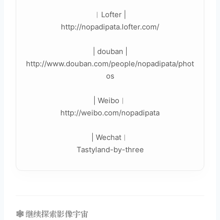
︳Lofter |
http://nopadipata.lofter.com/
| douban |
http://www.douban.com/people/nopadipata/phot
os
| Weibo︳
http://weibo.com/nopadipata
| Wechat︳
Tastyland-by-three
🕸️ 继续探索影像宇宙