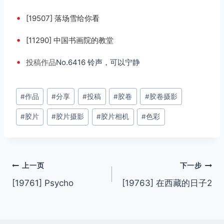
•
[19507] 落场雪给你看
•
[11290] 中国书画院的教堂
•
投稿
作品
No.6416 铃声，可以宁静
文
#
作品
#
分享
#
投稿
#
胶卷
#
胶卷摄影
章
#
胶片
#
胶片摄影
#
胶片相机
#
色彩
标
签：
文
上一页
下一步
[19761] Psycho
[19763] 在西藏的日子2
章
导