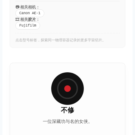
📷 相关相机：
Canon AE-1
🎞️ 相关
胶片
：
Fujifilm
点击型号标签，探索同一物理容器记录的更多宇宙切片。
不修
一位深藏功与名的女侠。