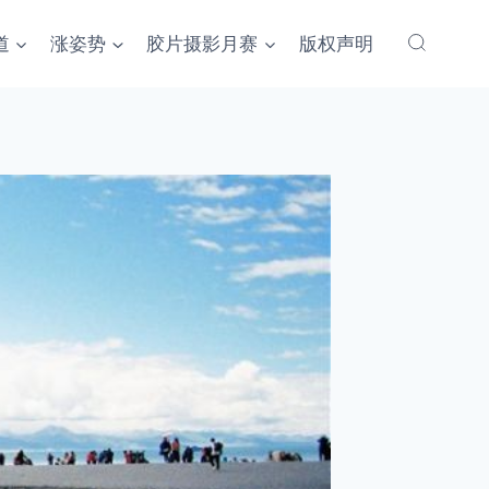
道
涨姿势
胶片摄影月赛
版权声明