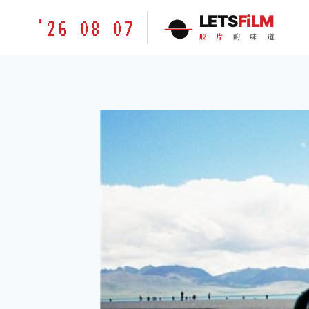
跳
胶
LETS
FiLM
'26 08 07
到
片
胶
片
的
味
道
内
的
容
味
道
LETSFILM