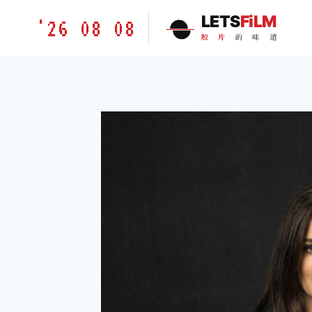
跳
胶
LETS
FiLM
'26 08 08
到
片
胶
片
的
味
道
内
的
容
味
道
LETSFILM