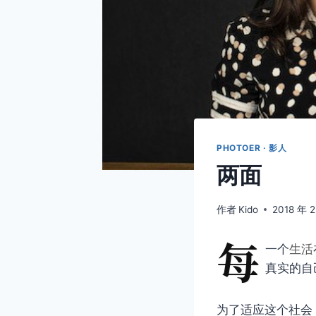
PHOTOER · 影人
两面
作者
Kido
2018 年 
每
一个
生活
真实的自
为了适应这个社会