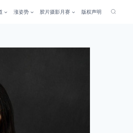
道
涨姿势
胶片摄影月赛
版权声明