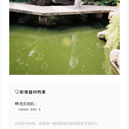
影像器材档案
📷 相关相机：
Canon EOS 5
点击型号标签，探索同一物理容器记录的更多宇宙切片。