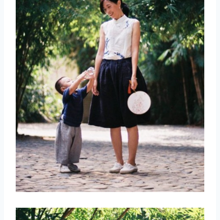
取消
搜索