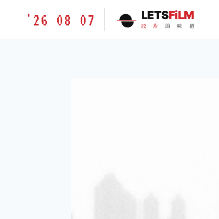
跳
胶
LETS
FiLM
'26 08 07
到
片
胶
片
的
味
道
内
的
容
味
道
LETSFILM