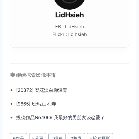
LidHsieh
FB : LidHsieh
Flickr : lid hsieh
🕸️ 继续探索影像宇宙
•
[20372] 梨花淡白柳深青
•
[9665] 班玛.白札寺
•
投稿
作品
No.1069 我最好的男朋友谈恋爱了
文
#
作品
#
分享
#
投稿
#
胶卷
#
胶卷摄影