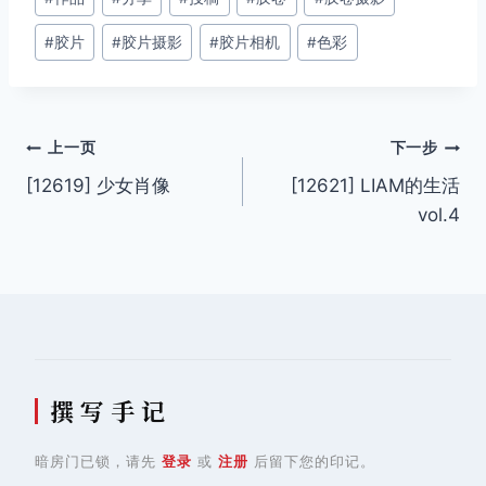
章
#
胶片
#
胶片摄影
#
胶片相机
#
色彩
标
签：
文
上一页
下一步
[12619] 少女肖像
[12621] LIAM的生活
章
vol.4
导
航
撰 写 手 记
暗房门已锁，请先
登录
或
注册
后留下您的印记。