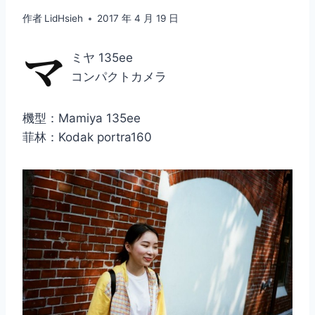
作者
LidHsieh
2017 年 4 月 19 日
マ
ミヤ 135ee
コンパクトカメラ
機型：Mamiya 135ee
菲林：Kodak portra160