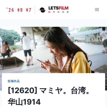
跳
胶
LETS
FiLM
'26 08 07
到
胶
片
的
味
道
片
内
的
容
味
道
LETSFILM
投稿作品
[12620] マミヤ。台湾。
华山1914