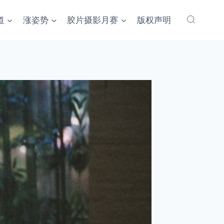
道
涨姿势
胶片摄影月赛
版权声明