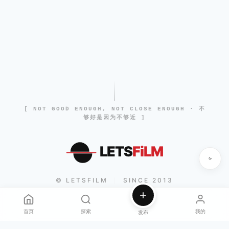
[ NOT GOOD ENOUGH, NOT CLOSE ENOUGH · 不
够好是因为不够近 ]
LETS
FiLM
© LETSFILM
SINCE 2013
|
首页
探索
我的
发布