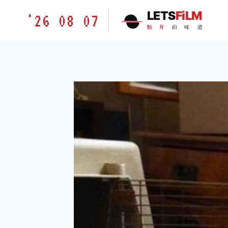
跳
胶
LETS
FiLM
'26 08 07
到
片
胶
片
的
味
道
内
的
容
味
道
LETSFILM