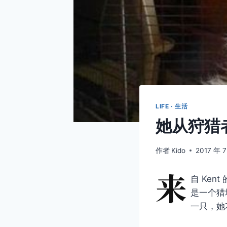
LIFE · 生活
她从狩猎
作者
Kido
2017 年 
来
自 Ken
是一个猎
一只，她