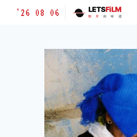
跳
胶
LETS
FiLM
'26 08 06
到
片
胶
片
的
味
道
内
的
容
味
道
LETSFILM