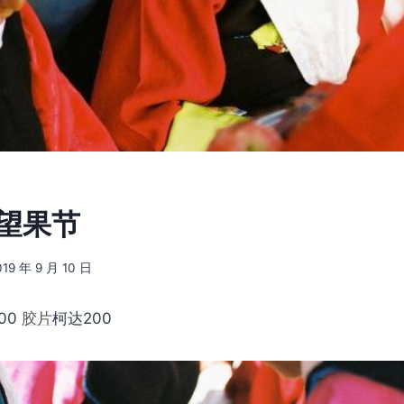
] 望果节
019 年 9 月 10 日
00
胶片
柯达200