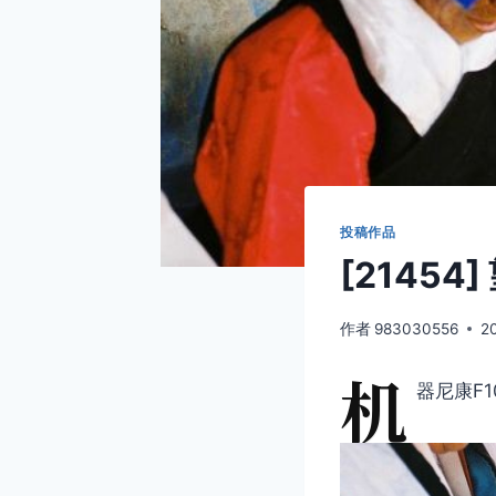
投稿作品
[21454
作者
983030556
2
机
器尼康F1