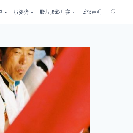
道
涨姿势
胶片摄影月赛
版权声明