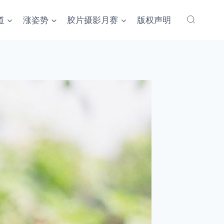
道
涨姿势
胶片摄影月赛
版权声明