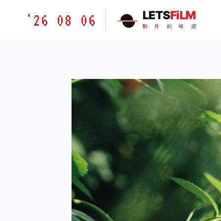
跳
胶
LETS
FiLM
'26 08 06
到
片
胶
片
的
味
道
内
的
容
味
道
LETSFILM