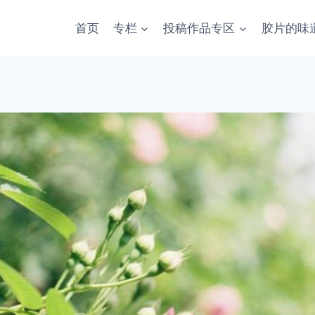
首页
专栏
投稿作品专区
胶片的味