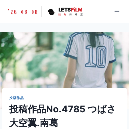
跳
胶
LETS
FiLM
'26 08 08
到
胶
片
的
味
道
片
内
的
容
味
道
LETSFILM
投稿作品
投稿作品No.4785 つばさ
大空翼.南葛