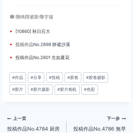
🕸️ 继续探索影像宇宙
•
[10860] 秋日石大
•
投稿
作品
No.2898 静谧沙溪
•
投稿作品No.2801 生如夏花
文
#
作品
#
分享
#
投稿
#
胶卷
#
胶卷摄影
章
#
胶片
#
胶片摄影
#
胶片相机
#
色彩
标
签：
文
上一页
下一步
投稿作品No.4784 厨房
投稿作品No.4786 無早
章