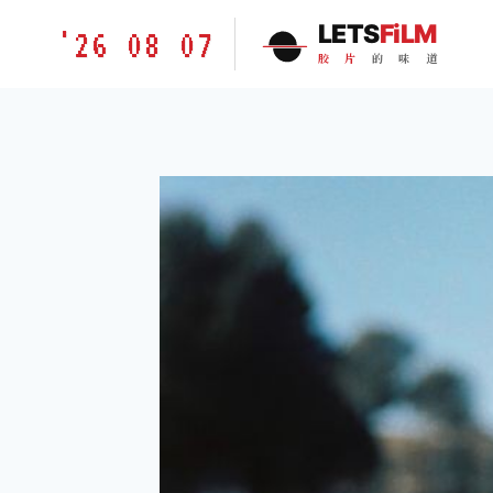
跳
胶
LETS
FiLM
'26 08 07
到
片
胶
片
的
味
道
内
的
容
味
道
LETSFILM