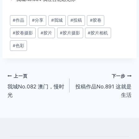
文
#
作品
#
分享
#
我城
#
投稿
#
胶卷
章
#
胶卷摄影
#
胶片
#
胶片摄影
#
胶片相机
标
签：
#
色彩
文
上一页
下一步
我城No.082 澳门，慢时
投稿作品No.891 这就是
章
光
生活
导
航