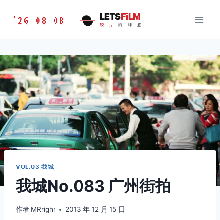
跳
胶
LETS
FiLM
'26 08 08
到
胶
片
的
味
道
片
内
的
容
味
道
LETSFILM
VOL.03 我城
我城No.083 广州街拍
作者
MRrighr
2013 年 12 月 15 日