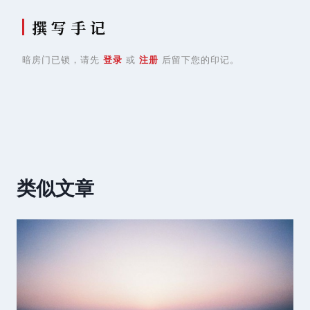
撰 写 手 记
暗房门已锁，请先
登录
或
注册
后留下您的印记。
类似文章