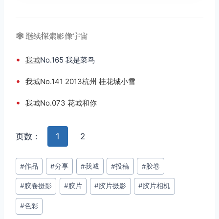
🕸️ 继续探索影像宇宙
•
我城
No.165 我是菜鸟
•
我城No.141 2013杭州 桂花城小雪
•
我城No.073 花城和你
页数：
1
2
文
#
作品
#
分享
#
我城
#
投稿
#
胶卷
章
#
胶卷摄影
#
胶片
#
胶片摄影
#
胶片相机
标
签：
#
色彩