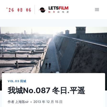
跳
胶
LETS
FiLM
'26 08 06
到
胶
片
的
味
道
片
内
的
容
味
道
LETSFILM
VOL.03 我城
我城No.087 冬日.平遥
作者
上海陈sir
2013 年 12 月 15 日