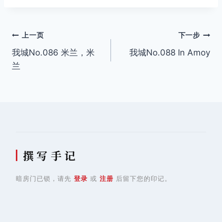
文
上一页
下一步
我城No.086 米兰，米
我城No.088 In Amoy
章
兰
导
航
撰 写 手 记
暗房门已锁，请先
登录
或
注册
后留下您的印记。