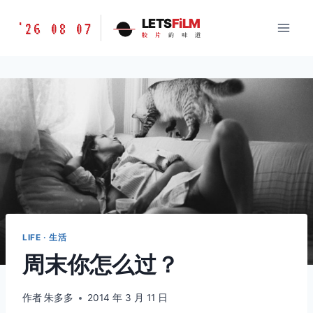
跳
胶
LETS
FiLM
'26 08 07
到
胶
片
的
味
道
片
内
的
容
味
道
LETSFILM
LIFE · 生活
周末你怎么过？
作者
朱多多
2014 年 3 月 11 日