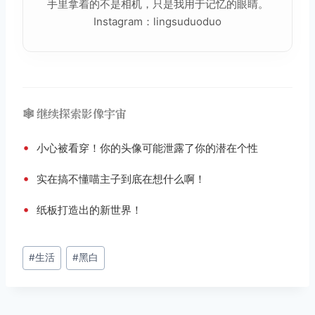
手里拿着的不是相机，只是我用于记忆的眼睛。
Instagram：lingsuduoduo
🕸️ 继续探索影像宇宙
•
小心被看穿！你的头像可能泄露了你的潜在个性
•
实在搞不懂喵主子到底在想什么啊！
•
纸板打造出的新世界！
文
#
生活
#
黑白
章
标
签：