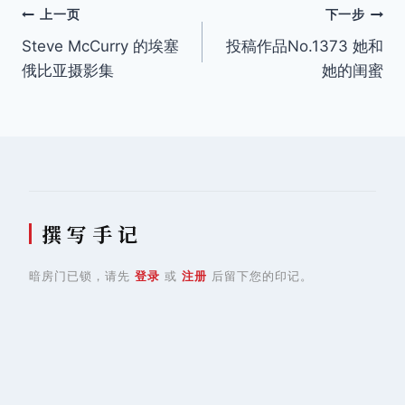
文
上一页
下一步
Steve McCurry 的埃塞
投稿作品No.1373 她和
章
俄比亚摄影集
她的闺蜜
导
航
撰 写 手 记
暗房门已锁，请先
登录
或
注册
后留下您的印记。