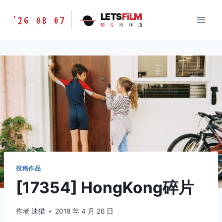
跳
胶
LETS
FiLM
'26 08 07
到
胶
片
的
味
道
片
内
的
容
味
道
LETSFILM
投稿作品
[17354] HongKong碎片
作者
迪猫
2018 年 4 月 26 日