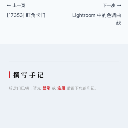
文
上一页
下一步
[17353] 旺角卡门
Lightroom 中的色调曲
章
线
导
航
撰 写 手 记
暗房门已锁，请先
登录
或
注册
后留下您的印记。