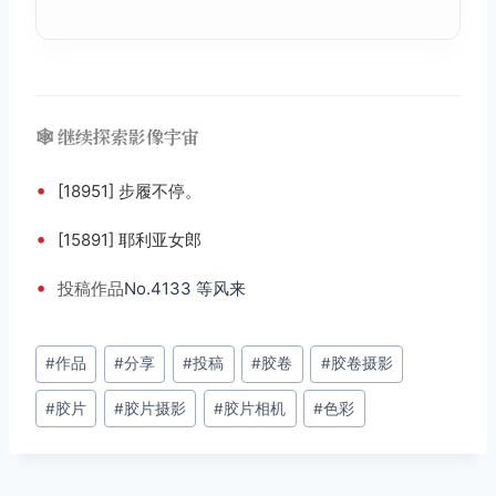
🕸️ 继续探索影像宇宙
•
[18951] 步履不停。
•
[15891] 耶利亚女郎
•
投稿
作品
No.4133 等风来
文
#
作品
#
分享
#
投稿
#
胶卷
#
胶卷摄影
章
#
胶片
#
胶片摄影
#
胶片相机
#
色彩
标
签：