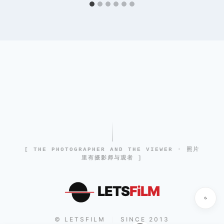
[ THE PHOTOGRAPHER AND THE VIEWER · 照片
里有摄影师与观者 ]
LETS
FiLM
© LETSFILM
SINCE 2013
|