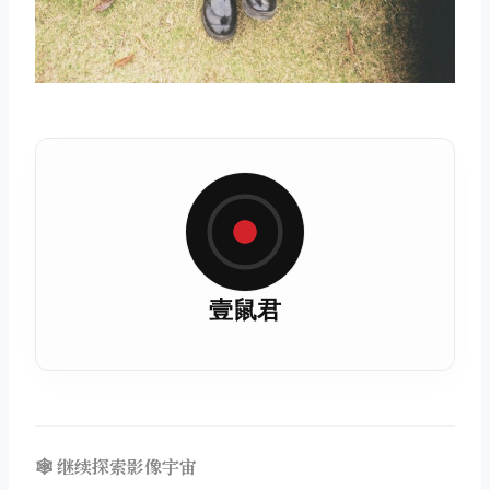
壹鼠君
🕸️ 继续探索影像宇宙