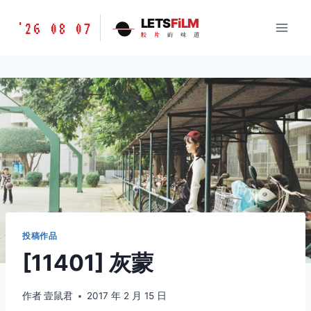
跳
胶
LETS
FiLM
'26 08 07
到
胶
片
的
味
道
片
内
的
容
味
道
LETSFILM
投稿作品
[11401] 灰蒙
作者
壹鼠君
2017 年 2 月 15 日