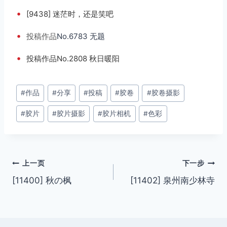
•
[9438] 迷茫时，还是笑吧
•
投稿
作品
No.6783 无题
•
投稿作品No.2808 秋日暖阳
文
#
作品
#
分享
#
投稿
#
胶卷
#
胶卷摄影
章
#
胶片
#
胶片摄影
#
胶片相机
#
色彩
标
签：
文
上一页
下一步
[11400] 秋の枫
[11402] 泉州南少林寺
章
导