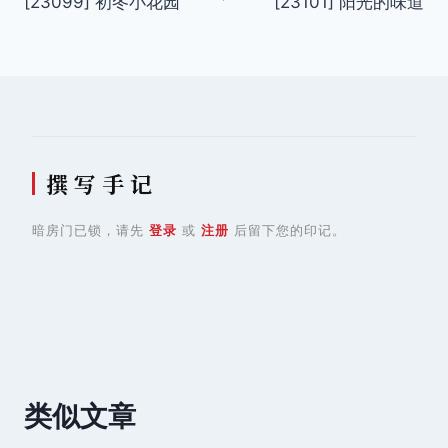
[23099] 初冬小花园
[23101] 阳光的味道
章
导
航
撰 写 手 记
暗房门已锁，请先
登录
或
注册
后留下您的印记。
类似文章