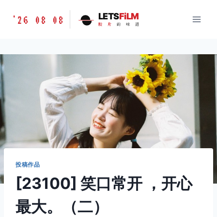
跳
胶
LETS
FiLM
'26 08 08
到
胶
片
的
味
道
片
内
的
容
味
道
LETSFILM
投稿作品
[23100] 笑口常开 ，开心
最大。（二）