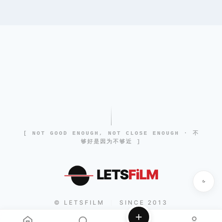
[ NOT GOOD ENOUGH, NOT CLOSE ENOUGH · 不
够好是因为不够近 ]
LETS
FiLM
© LETSFILM
SINCE 2013
|