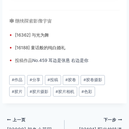
🕸️ 继续探索影像宇宙
•
[16362] 与光为舞
•
[16188] 童话般的纯白婚礼
•
投稿
作品
No.459 耳边是张悬 右边是你
文
#
作品
#
分享
#
投稿
#
胶卷
#
胶卷摄影
章
#
胶片
#
胶片摄影
#
胶片相机
#
色彩
标
签：
文
上一页
下一步