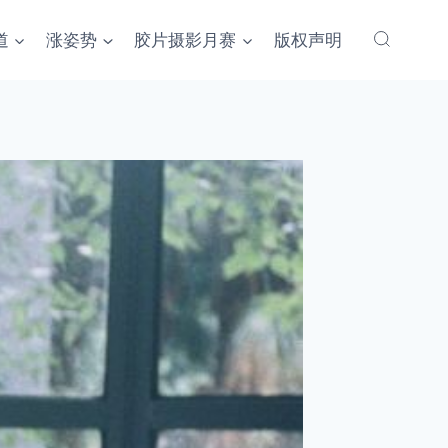
道
涨姿势
胶片摄影月赛
版权声明