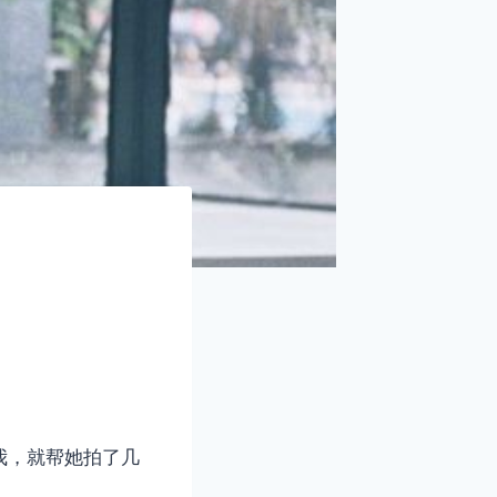
我，就帮她拍了几