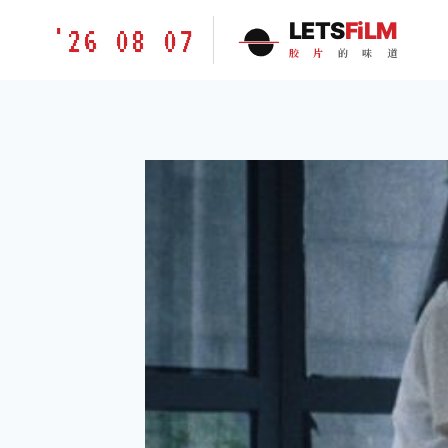
跳
胶
LETS
FiLM
'26 08 07
到
片
胶
片
的
味
道
内
的
容
味
道
LETSFILM