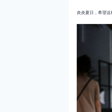
炎炎夏日，希望这