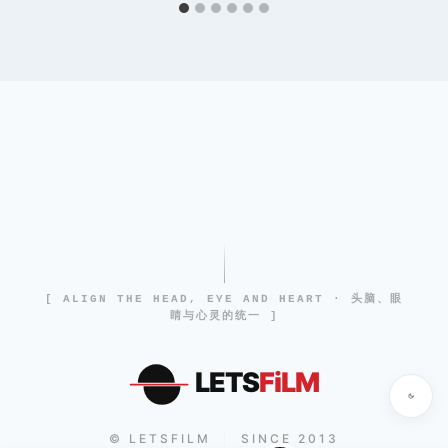
[ ALIGN THE HEAD, EYE AND HEART · 头脑、眼
睛与心灵的统一 ]
LETS
FiLM
© LETSFILM
SINCE 2013
|