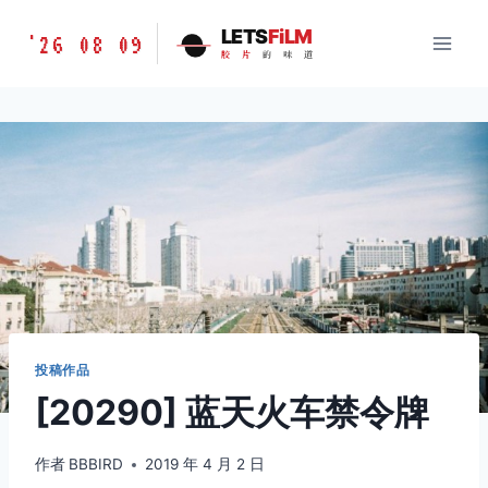
跳
胶
LETS
FiLM
'26 08 09
到
胶
片
的
味
道
片
内
的
容
味
道
LETSFILM
投稿作品
[20290] 蓝天火车禁令牌
作者
BBBIRD
2019 年 4 月 2 日