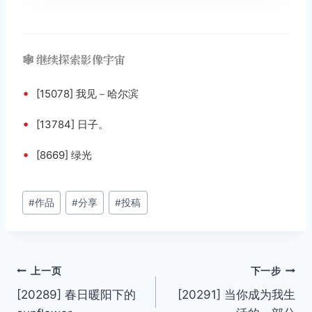
🕸️ 继续探索影像宇宙
•
[15078] 我见－哈尔滨
•
[13784] 日子。
•
[8669] 绿光
文
#
作品
#
分享
#
投稿
章
标
签：
文
上一页
下一步
[20289] 春日暖阳下的
[20291] 当你成为我生
章