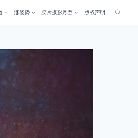
道
涨姿势
胶片摄影月赛
版权声明