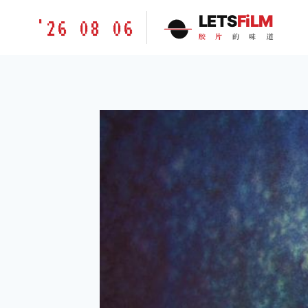
跳
胶
LETS
FiLM
'26 08 06
到
片
胶
片
的
味
道
内
的
容
味
道
LETSFILM