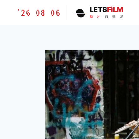
跳
胶
LETS
FiLM
'26 08 06
到
片
胶
片
的
味
道
内
的
容
味
道
LETSFILM