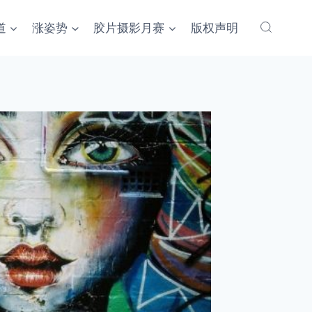
道
涨姿势
胶片摄影月赛
版权声明