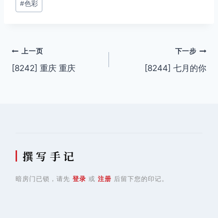
#
色彩
文
上一页
下一步
[8242] 重庆 重庆
[8244] 七月的你
章
导
航
撰 写 手 记
暗房门已锁，请先
登录
或
注册
后留下您的印记。