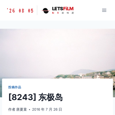
跳
胶
LETS
FiLM
'26 08 05
到
胶
片
的
味
道
片
内
的
容
味
道
LETSFILM
投稿作品
[8243] 东极岛
作者
唐夏童
2016 年 7 月 26 日