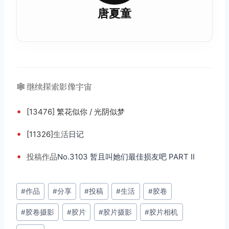
唐夏童
🕸️ 继续探索影像宇宙
•
[13476] 繁花似你 / 光阴似梦
•
[11326]
生活
日记
•
投稿
作品
No.3103 暂且叫她们最佳损友吧 PART II
文
#
作品
#
分享
#
投稿
#
生活
#
胶卷
章
#
胶卷摄影
#
胶片
#
胶片摄影
#
胶片相机
标
签：