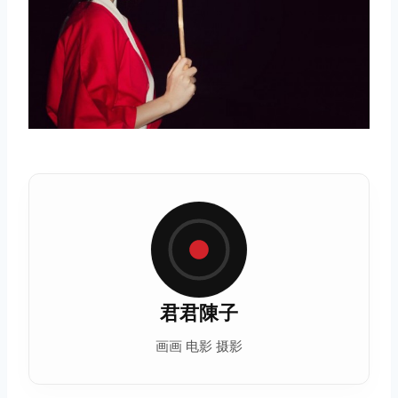
君君陳子
画画 电影 摄影