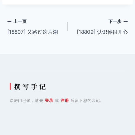
签：
文
上一页
下一步
[18807] 又路过这片湖
[18809] 认识你很开心
章
导
航
撰 写 手 记
暗房门已锁，请先
登录
或
注册
后留下您的印记。