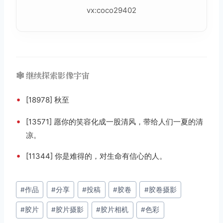
vx:coco29402
🕸️ 继续探索影像宇宙
•
[18978] 秋至
•
[13571] 愿你的笑容化成一股清风，带给人们一夏的清
凉。
•
[11344] 你是难得的，对生命有信心的人。
文
#
作品
#
分享
#
投稿
#
胶卷
#
胶卷摄影
章
#
胶片
#
胶片摄影
#
胶片相机
#
色彩
标