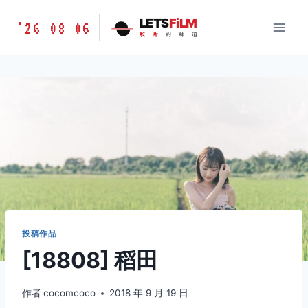
跳
胶
LETS
FiLM
'26 08 06
到
胶
片
的
味
道
片
内
的
容
味
道
LETSFILM
投稿作品
[18808] 稻田
作者
cocomcoco
2018 年 9 月 19 日