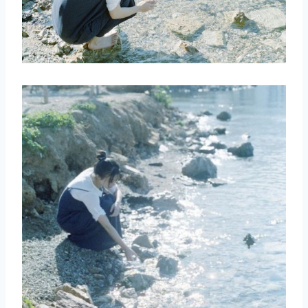
取消
搜索