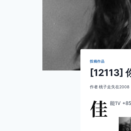
投稿作品
[12113
作者
桃子走失在2008
佳
能1V +85