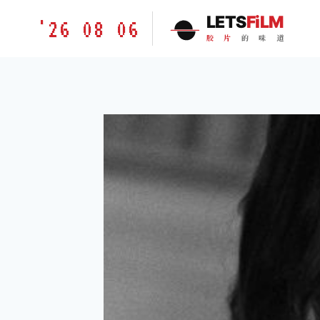
跳
胶
LETS
FiLM
'26 08 06
到
片
胶
片
的
味
道
内
的
容
味
道
LETSFILM