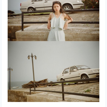
取消
搜索