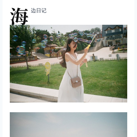
海
边日记