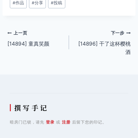
#
作品
#
分享
#
投稿
章
标
签：
文
上一页
下一步
[14894] 童真笑颜
[14896] 干了这杯樱桃
章
酒
导
航
撰 写 手 记
暗房门已锁，请先
登录
或
注册
后留下您的印记。