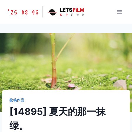
跳
胶
LETS
FiLM
'26 08 06
到
胶
片
的
味
道
片
内
的
容
味
道
LETSFILM
投稿作品
[14895] 夏天的那一抹
绿。