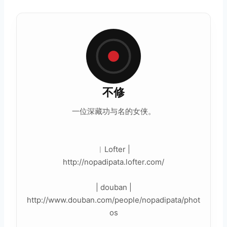
不修
一位深藏功与名的女侠。
︳Lofter |
http://nopadipata.lofter.com/
| douban |
http://www.douban.com/people/nopadipata/phot
os