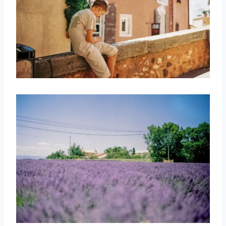
取消
搜索