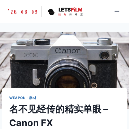
跳
胶
LETS
FiLM
'26 08 09
到
胶
片
的
味
道
片
内
的
容
味
道
LETSFILM
WEAPON · 器材
名不见经传的精实单眼 –
Canon FX