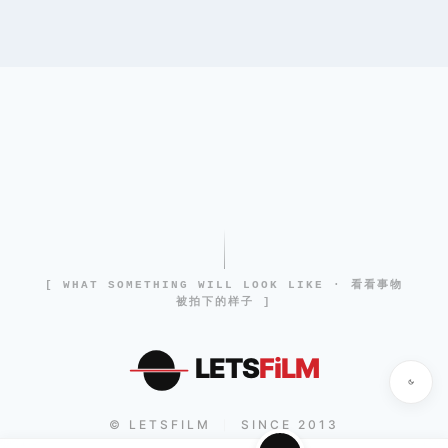
[ WHAT SOMETHING WILL LOOK LIKE · 看看事物
被拍下的样子 ]
LETS
FiLM
© LETSFILM
SINCE 2013
|