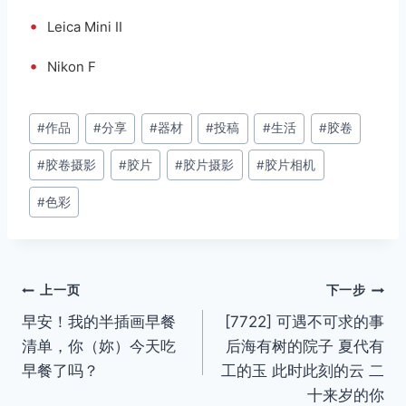
•
Leica Mini II
•
Nikon F
文
#
作品
#
分享
#
器材
#
投稿
#
生活
#
胶卷
章
#
胶卷摄影
#
胶片
#
胶片摄影
#
胶片相机
标
签：
#
色彩
文
上一页
下一步
早安！我的半插画早餐
[7722] 可遇不可求的事
章
清单，你（妳）今天吃
后海有树的院子 夏代有
导
早餐了吗？
工的玉 此时此刻的云 二
十来岁的你