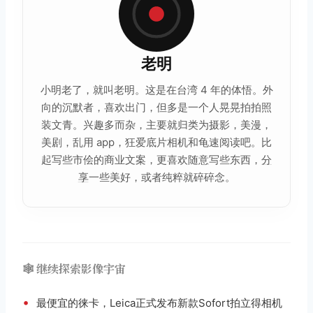
老明
小明老了，就叫老明。这是在台湾 4 年的体悟。外
向的沉默者，喜欢出门，但多是一个人晃晃拍拍照
装文青。兴趣多而杂，主要就归类为摄影，美漫，
美剧，乱用 app，狂爱底片相机和龟速阅读吧。比
起写些市侩的商业文案，更喜欢随意写些东西，
分
享
一些美好，或者纯粹就碎碎念。
🕸️ 继续探索影像宇宙
•
最便宜的徕卡，Leica正式发布新款Sofort拍立得相机