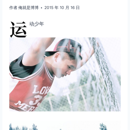
作者
俺就是博博
2015 年 10 月 16 日
运
动少年