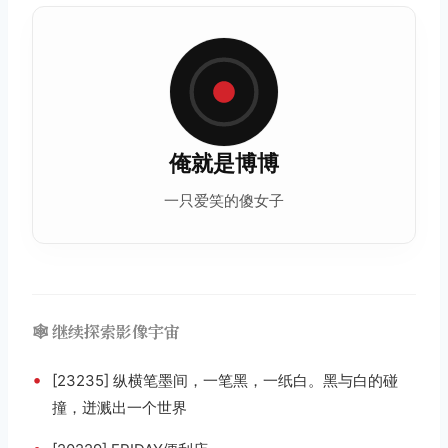
俺就是博博
一只爱笑的傻女子
🕸️ 继续探索影像宇宙
•
[23235] 纵横笔墨间，一笔黑，一纸白。黑与白的碰
撞，迸溅出一个世界