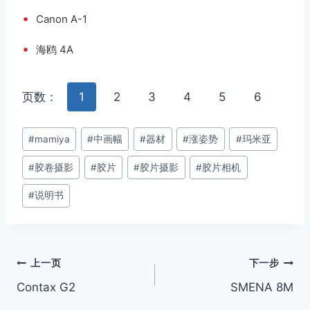
•
Canon A-1
•
海鸥 4A
页数：
1
2
3
4
5
6
文
#
mamiya
#
中画幅
#
器材
#
涨姿势
#
玛米亚
章
#
胶卷摄影
#
胶片
#
胶片摄影
#
胶片相机
标
签：
#
说明书
文
上一页
下一步
Contax G2
SMENA 8M
章