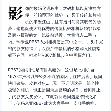
影
像的数码化进程中，数码相机以其快捷方
便、即拍即现的优势，占领了传统
胶片相
机
的半壁江山，且有指日间将其取代的趋
势，这也促使大批优秀的传统机械相机从婚纱影楼
及商业摄影的第一线提前退役，大量流入二手市
场。
玛米亚
RB67系列相机便是其中之一。手头不宽
裕的影友得福了，以俄产中幅机的价格购入性能指
标不在同一档次的RB67相机步入
中画幅
之门。
RB67的耐用性是有目共睹的，这也是此相机自
1970年推出以来经久不衰的原因，旋转后背、镜间
快门镜头、皮腔对焦……无一不证明这是一部个性
极强的相机，也正是因为这繁琐的操作，使刚刚上
手的影友头皮发怵。在此就所遇问题总结归类如
下，使玛米亚RB67成为大家手中一支顺手的枪。