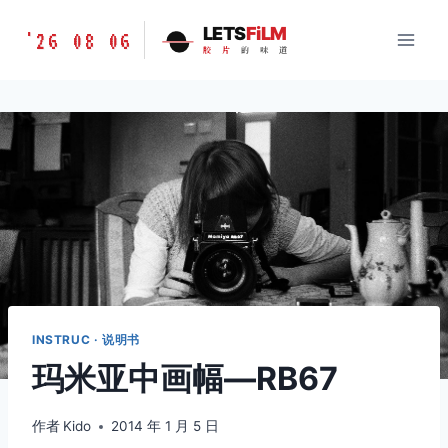
跳
胶
LETS
FiLM
'26 08 06
到
胶
片
的
味
道
片
内
的
容
味
道
LETSFILM
INSTRUC · 说明书
玛米亚中画幅—RB67
作者
Kido
2014 年 1 月 5 日