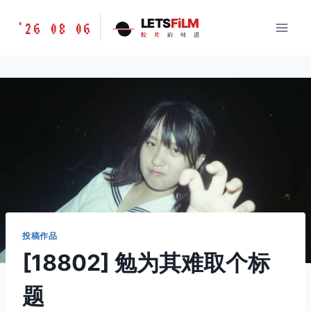
跳
胶
LETS
FiLM
'26 08 06
到
胶
片
的
味
道
片
内
的
容
味
道
LETSFILM
投稿作品
[18802] 勉为其难取个标
题