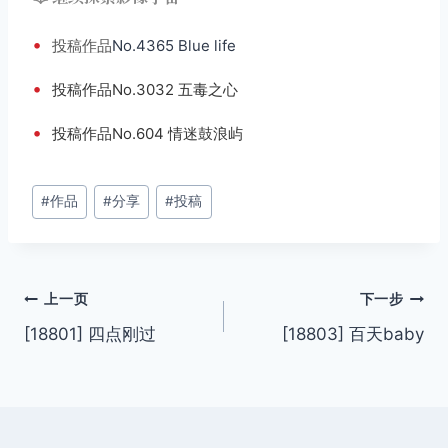
•
投稿
作品
No.4365 Blue life
•
投稿作品No.3032 五毒之心
•
投稿作品No.604 情迷鼓浪屿
文
#
作品
#
分享
#
投稿
章
标
签：
文
上一页
下一步
[18801] 四点刚过
[18803] 百天baby
章
导
航