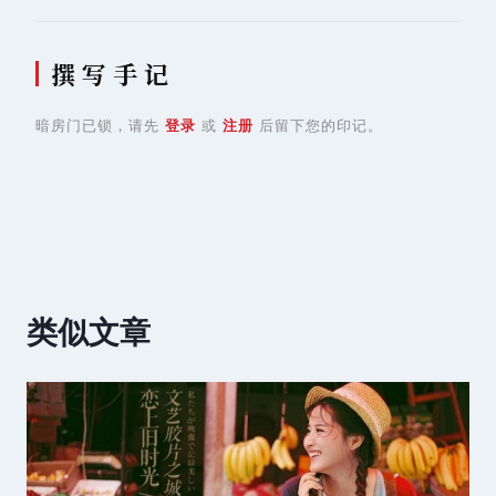
撰 写 手 记
暗房门已锁，请先
登录
或
注册
后留下您的印记。
类似文章