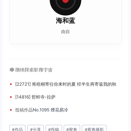
海和蓝
由自
🕸️ 继续探索影像宇宙
•
[22721] 将梧桐寄往你来时的夏 经半生再寄返我的秋
•
[14816] 哲蚌寺-拉萨
•
投稿
作品
No.1095 煙花易冷
文
#
作品
#
分享
#
投稿
#
胶卷
#
胶卷摄影