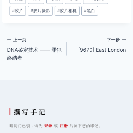
章
#
胶片
#
胶片摄影
#
胶片相机
#
黑白
标
签：
文
上一页
下一步
DNA鉴定技术 —— 罪犯
[9670] East London
章
终结者
导
航
撰 写 手 记
暗房门已锁，请先
登录
或
注册
后留下您的印记。