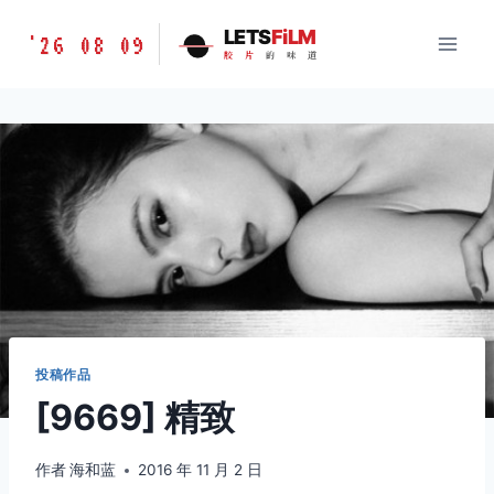
跳
胶
LETS
FiLM
'26 08 09
到
胶
片
的
味
道
片
内
的
容
味
道
LETSFILM
投稿作品
[9669] 精致
作者
海和蓝
2016 年 11 月 2 日