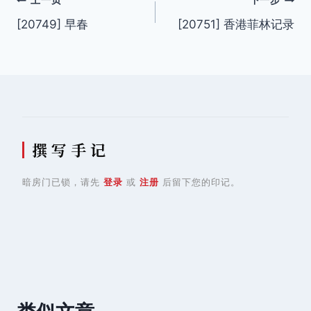
文
上一页
下一步
[20749] 早春
[20751] 香港菲林记录
章
导
航
撰 写 手 记
暗房门已锁，请先
登录
或
注册
后留下您的印记。