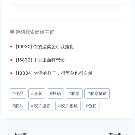
🕸️ 继续探索影像宇宙
•
[19930] 你的温柔怎可以捕捉
•
[15832] 手心里面有想念
•
[13384] 生活的样子，很简单也很自然
文
#
作品
#
分享
#
投稿
#
胶卷
#
胶卷摄影
章
#
胶片
#
胶片摄影
#
胶片相机
#
色彩
标
签：