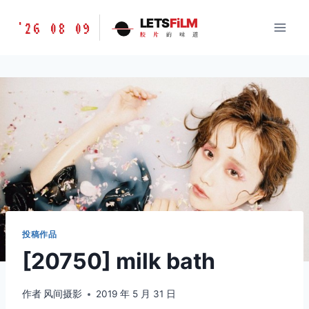
跳
胶
LETS
FiLM
'26 08 09
到
胶
片
的
味
道
片
内
的
容
味
道
LETSFILM
投稿作品
[20750] milk bath
作者
风间摄影
2019 年 5 月 31 日