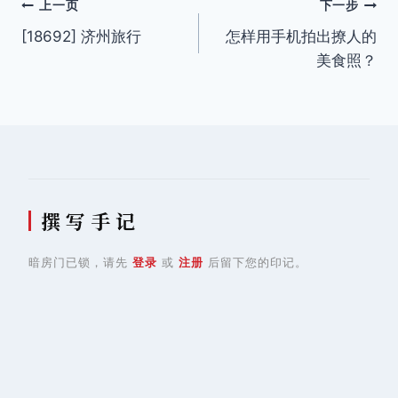
文
上一页
下一步
[18692] 济州旅行
怎样用手机拍出撩人的
章
美食照？
导
航
撰 写 手 记
暗房门已锁，请先
登录
或
注册
后留下您的印记。