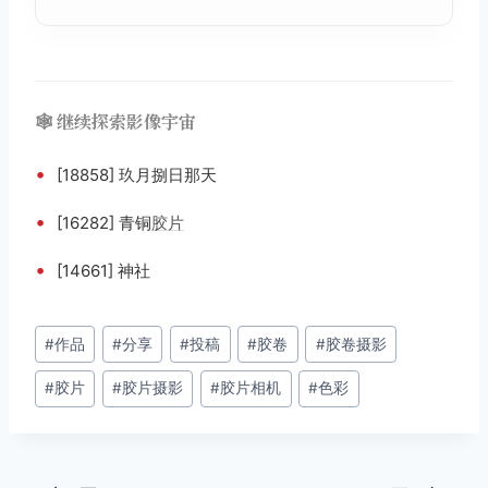
🕸️ 继续探索影像宇宙
•
[18858] 玖月捌日那天
•
[16282] 青铜
胶片
•
[14661] 神社
文
#
作品
#
分享
#
投稿
#
胶卷
#
胶卷摄影
章
#
胶片
#
胶片摄影
#
胶片相机
#
色彩
标
签：