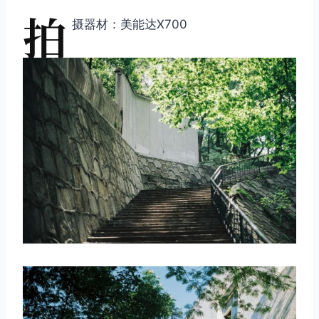
拍
摄器材：美能达X700