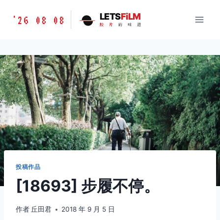
跳
胶
LETS
FiLM
'26 08 08
到
胶
片
的
味
道
片
内
的
容
味
道
LETSFILM
投稿作品
[18693] 步履不停。
作者
丘田君
2018 年 9 月 5 日