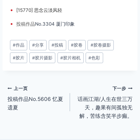
•
[15770] 思念云淡风轻
•
投稿
作品
No.3304 厦门印象
文
#
作品
#
分享
#
投稿
#
胶卷
#
胶卷摄影
章
#
胶片
#
胶片摄影
#
胶片相机
#
色彩
标
签：
文
上一页
下一步
投稿作品No.5606 忆夏
话画江湖/人生在世三万
章
遗夏
天，趣果有间孤独无
导
解，苦练含笑半步癫。
航