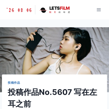
跳
胶
LETS
FiLM
'26 08 06
到
胶
片
的
味
道
片
内
的
容
味
道
LETSFILM
投稿作品
投稿作品No.5607 写在左
耳之前