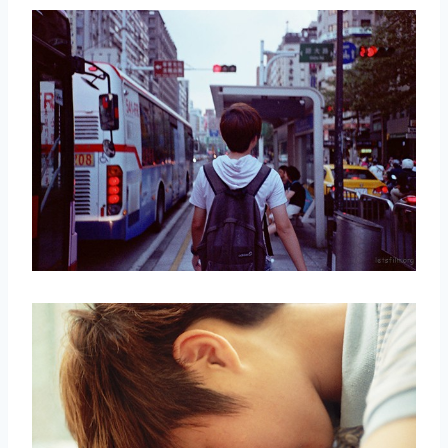
取消
搜索