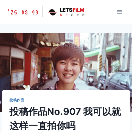
跳
胶
LETS
FiLM
'26 08 09
到
胶
片
的
味
道
片
内
的
容
味
道
LETSFILM
投稿作品
投稿作品No.907 我可以就
这样一直拍你吗