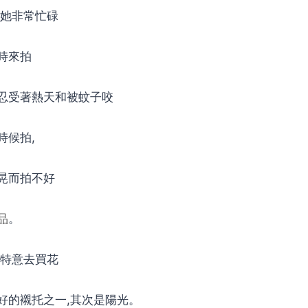
但她非常忙碌
時來拍
忍受著熱天和被蚊子咬
時候拍,
晃而拍不好
品
。
還特意去買花
好的襯托之一,其次是陽光。