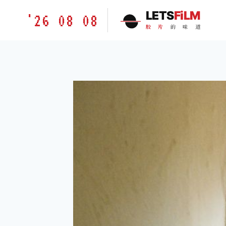
跳
胶
LETS
FiLM
'26 08 08
到
片
胶
片
的
味
道
内
的
容
味
道
LETSFILM