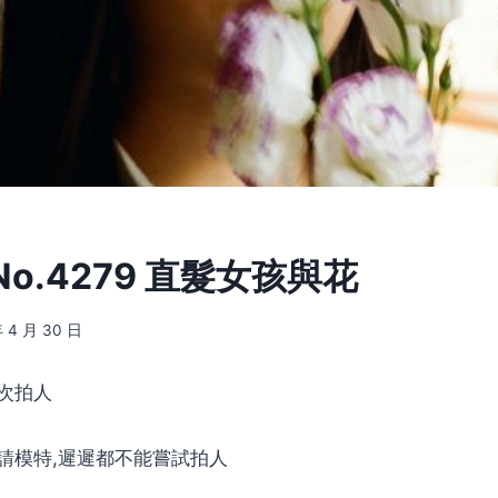
o.4279 直髮女孩與花
年 4 月 30 日
次拍人
請模特,遲遲都不能嘗試拍人