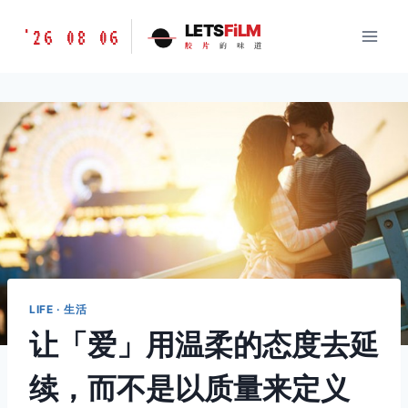
跳
胶
LETS
FiLM
'26 08 06
到
胶
片
的
味
道
片
内
的
容
味
道
LETSFILM
LIFE · 生活
让「爱」用温柔的态度去延
续，而不是以质量来定义