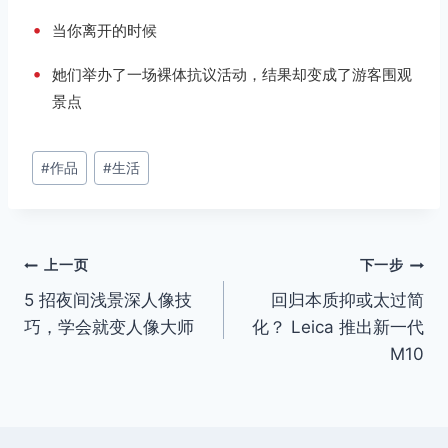
•
当你离开的时候
•
她们举办了一场裸体抗议活动，结果却变成了游客围观
景点
文
#
作品
#
生活
章
标
签：
文
上一页
下一步
5 招夜间浅景深人像技
回归本质抑或太过简
章
巧，学会就变人像大师
化？ Leica 推出新一代
导
M10
航