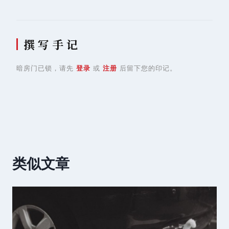
撰 写 手 记
暗房门已锁，请先
登录
或
注册
后留下您的印记。
类似文章