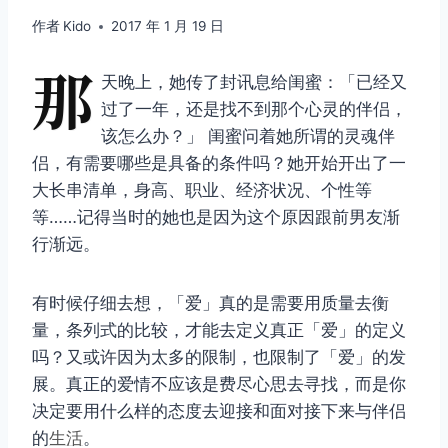
作者
Kido
2017 年 1 月 19 日
那
天晚上，她传了封讯息给闺蜜：「已经又
过了一年，还是找不到那个心灵的伴侣，
该怎么办？」 闺蜜问着她所谓的灵魂伴
侣，有需要哪些是具备的条件吗？她开始开出了一
大长串清单，身高、职业、经济状况、个性等
等……记得当时的她也是因为这个原因跟前男友渐
行渐远。
有时候仔细去想，「爱」真的是需要用质量去衡
量，条列式的比较，才能去定义真正「爱」的定义
吗？又或许因为太多的限制，也限制了「爱」的发
展。真正的爱情不应该是费尽心思去寻找，而是你
决定要用什么样的态度去迎接和面对接下来与伴侣
的
生活
。