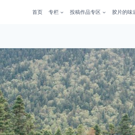
首页
专栏
投稿作品专区
胶片的味