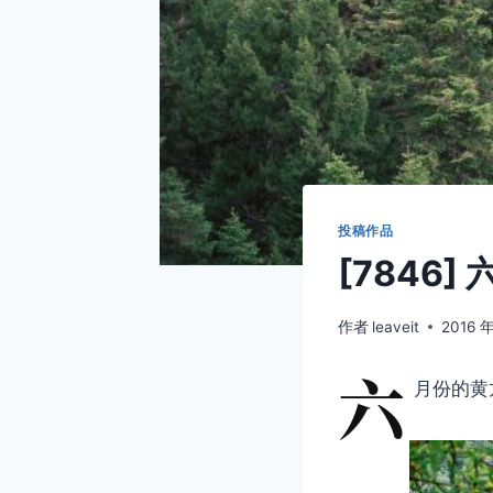
投稿作品
[7846
作者
leaveit
2016 年
六
月份的黄