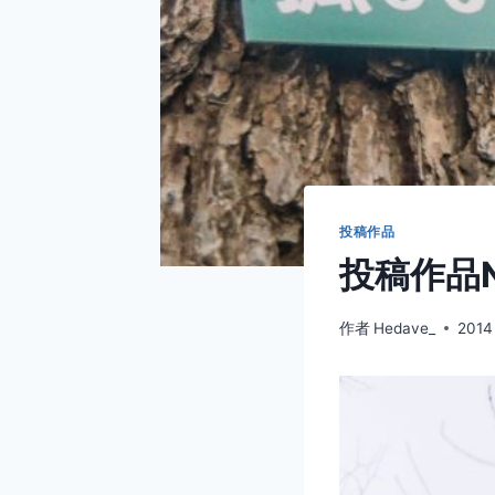
投稿作品
投稿作品No
作者
Hedave_
2014