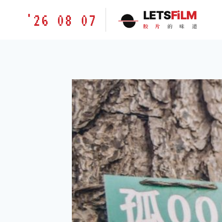
跳
胶
LETS
FiLM
'26 08 07
到
片
胶
片
的
味
道
内
的
容
味
道
LETSFILM