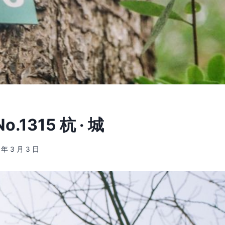
.1315 杭 · 城
 年 3 月 3 日