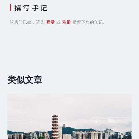
撰 写 手 记
暗房门已锁，请先
登录
或
注册
后留下您的印记。
类似文章