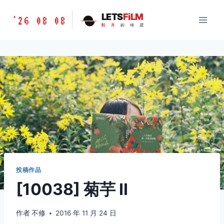
跳
胶
LETS
FiLM
'26 08 08
到
胶
片
的
味
道
片
内
的
容
味
道
LETSFILM
投稿作品
[10038] 菊芋 Ⅱ
作者
不修
2016 年 11 月 24 日