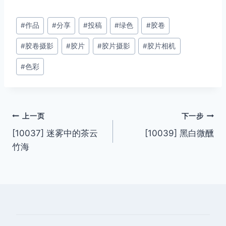
文
#
作品
#
分享
#
投稿
#
绿色
#
胶卷
章
#
胶卷摄影
#
胶片
#
胶片摄影
#
胶片相机
标
签：
#
色彩
文
上一页
下一步
[10037] 迷雾中的茶云
[10039] 黑白微醺
章
竹海
导
航