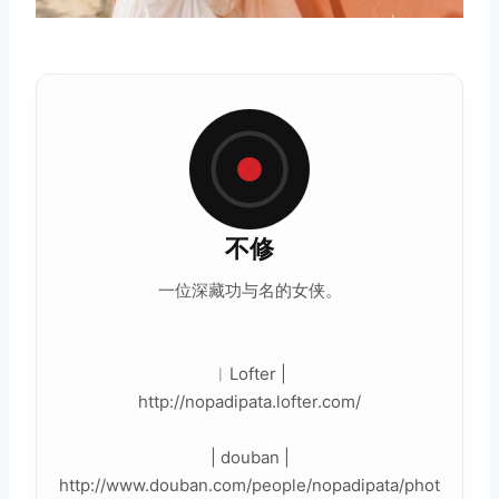
不修
一位深藏功与名的女侠。
︳Lofter |
http://nopadipata.lofter.com/
| douban |
http://www.douban.com/people/nopadipata/phot