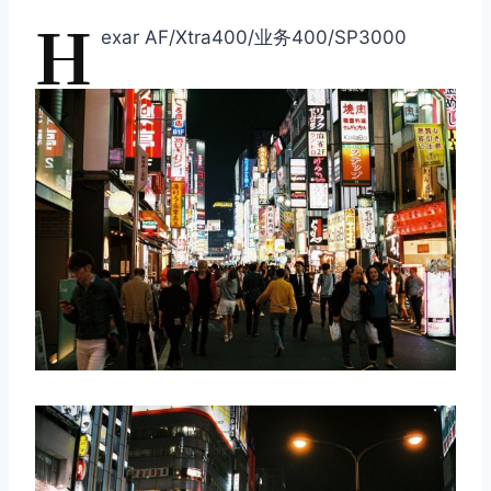
H
exar AF/Xtra400/业务400/SP3000