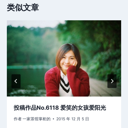
类似文章
投稿作品No.6118 爱笑的女孩爱阳光
作者
一家茶馆掌柜的
2015 年 12 月 5 日