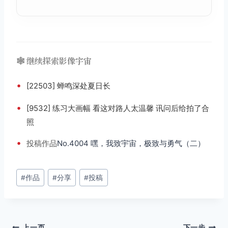
🕸️ 继续探索影像宇宙
•
[22503] 蝉鸣深处夏日长
•
[9532] 练习大画幅 看这对路人太温馨 讯问后给拍了合
照
•
投稿
作品
No.4004 嘿，我致宇宙，极致与勇气（二）
文
#
作品
#
分享
#
投稿
章
标
签：
上一页
下一步