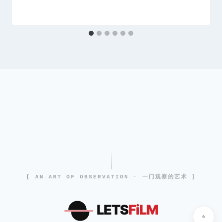
[ AN ART OF OBSERVATION · 一门观察的艺术 ]
LETS
FiLM